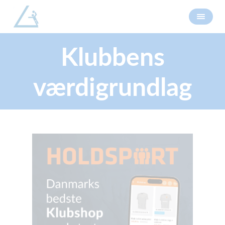
Klubbens
værdigrundlag